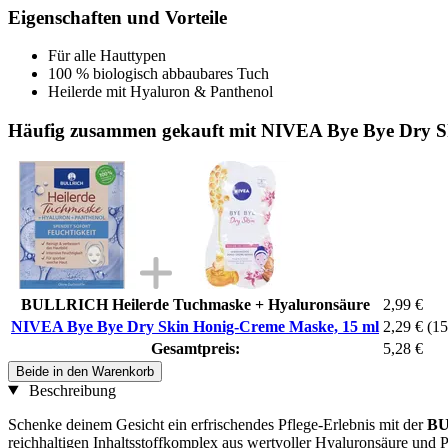
Eigenschaften und Vorteile
Für alle Hauttypen
100 % biologisch abbaubares Tuch
Heilerde mit Hyaluron & Panthenol
Häufig zusammen gekauft mit NIVEA Bye Bye Dry S
BULLRICH Heilerde Tuchmaske + Hyaluronsäure
2,99 €
NIVEA Bye Bye Dry Skin Honig-Creme Maske, 15 ml
2,29 €
(15
Gesamtpreis:
5,28 €
Beide in den Warenkorb
Beschreibung
Schenke deinem Gesicht ein erfrischendes Pflege-Erlebnis mit der
B
reichhaltigen Inhaltsstoffkomplex aus wertvoller Hyaluronsäure und 