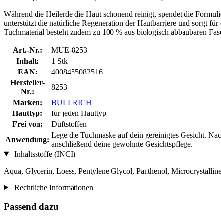
Während die Heilerde die Haut schonend reinigt, spendet die Formuli
unterstützt die natürliche Regeneration der Hautbarriere und sorgt für
Tuchmaterial besteht zudem zu 100 % aus biologisch abbaubaren Fase
Art.-Nr.:
MUE-8253
Inhalt:
1 Stk
EAN:
4008455082516
Hersteller-
8253
Nr.:
Marken:
BULLRICH
Hauttyp:
für jeden Hauttyp
Frei von:
Duftstoffen
Lege die Tuchmaske auf dein gereinigtes Gesicht. Na
Anwendung:
anschließend deine gewohnte Gesichtspflege.
Inhaltsstoffe (INCI)
Aqua, Glycerin, Loess, Pentylene Glycol, Panthenol, Microcrystalli
Rechtliche Informationen
Passend dazu