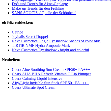
Do’s und Dont’s für Akne-Geplagte
Make-up Trends für den Frühling
SANS SOUCIS -"Quelle der Schönheit"
oh feliz entdecken:
Catrice
Joyballs Secret Doppel
Neve Cosmetics Single Eyeshadow Shades of color blue
TIRTIR NMF Hydra Ampoule Mask
Neve Cosmetics Eyeshadow - bright and colorful
Neuheiten:
Cosrx Aloe Soothing Sun Cream SPF50+ PA+++
Cosrx AHA BHA Refresh Vitamin C Lip Plumper
Cosrx Calming Liquid Intensive
Airy-Light Invisible Sun Stick SPF 50+ PA++++
Cosrx Ultimate Spot Cream