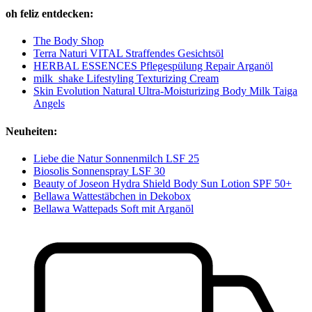
oh feliz entdecken:
The Body Shop
Terra Naturi VITAL Straffendes Gesichtsöl
HERBAL ESSENCES Pflegespülung Repair Arganöl
milk_shake Lifestyling Texturizing Cream
Skin Evolution Natural Ultra-Moisturizing Body Milk Taiga
Angels
Neuheiten:
Liebe die Natur Sonnenmilch LSF 25
Biosolis Sonnenspray LSF 30
Beauty of Joseon Hydra Shield Body Sun Lotion SPF 50+
Bellawa Wattestäbchen in Dekobox
Bellawa Wattepads Soft mit Arganöl