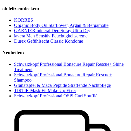
oh feliz entdecken:
KORRES
Organic Body Oil Starflower, Argan & Bergamotte
GARNIER mineral Deo Spray Ultra Dry
lavera Men Sensitiv Feuchtigkeitscreme
Durex Gefühlsecht Classic Kondome
Neuheiten:
Schwarzkopf Professional Bonacure Repair Rescue+ Shine
Treatment
Schwarzkopf Professional Bonacure Repair Rescue+
Shampoo
Granatapfel & Maca-Peptide Straffende Nachtpflege
TIRTIR Mask Fit Make Up Fixer
Schwarzkopf Professional OSiS Curl Soufflé