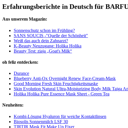
Erfahrungsberichte in Deutsch für BARFU
Aus unserem Magazin:
Sonnenschutz schon im Frühling?
SANS SOUCIS -"Quelle der Schönheit"
Weiß das auch dein Zahnarzt?
K-Beauty Neuzugang: Holika Holika
Beauty Test: ziaja „Goat's Milk“
oh feliz entdecken:
Durance
Blueberry Anti-Ox Overnight Renew Face-Cream-Mask
Good Morning Fresh Skin Feuchtigkeitsmaske
Skin Evolution Natural Ultra-Moisturizing Body Milk Taiga A
Holika Holika Pure Essence Mask Sheet - Green Tea
Neuheiten:
Kombi-Lösung Hyaluron für weiche Kontaktlinsen
Biosolis Sonnenmilch LSF 30
TIRTIR Mask Fit Make Up Fixer