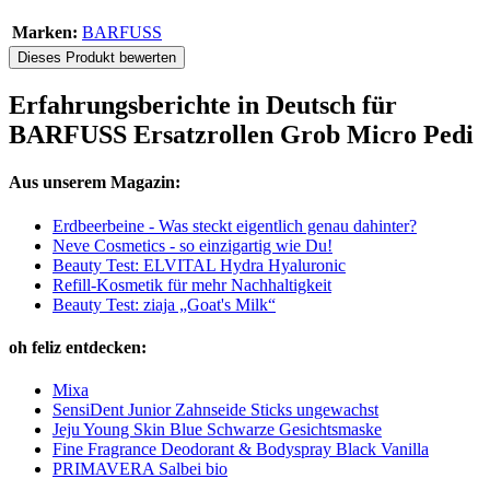
Marken:
BARFUSS
Dieses Produkt bewerten
Erfahrungsberichte in Deutsch für
BARFUSS Ersatzrollen Grob Micro Pedi
Aus unserem Magazin:
Erdbeerbeine - Was steckt eigentlich genau dahinter?
Neve Cosmetics - so einzigartig wie Du!
Beauty Test: ELVITAL Hydra Hyaluronic
Refill-Kosmetik für mehr Nachhaltigkeit
Beauty Test: ziaja „Goat's Milk“
oh feliz entdecken:
Mixa
SensiDent Junior Zahnseide Sticks ungewachst
Jeju Young Skin Blue Schwarze Gesichtsmaske
Fine Fragrance Deodorant & Bodyspray Black Vanilla
PRIMAVERA Salbei bio