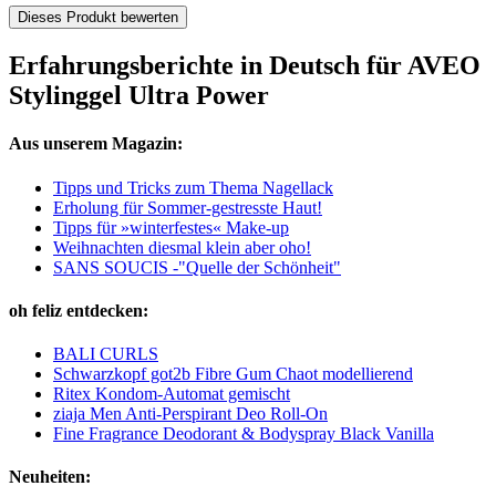
Dieses Produkt bewerten
Erfahrungsberichte in Deutsch für AVEO
Stylinggel Ultra Power
Aus unserem Magazin:
Tipps und Tricks zum Thema Nagellack
Erholung für Sommer-gestresste Haut!
Tipps für »winterfestes« Make-up
Weihnachten diesmal klein aber oho!
SANS SOUCIS -"Quelle der Schönheit"
oh feliz entdecken:
BALI CURLS
Schwarzkopf got2b Fibre Gum Chaot modellierend
Ritex Kondom-Automat gemischt
ziaja Men Anti-Perspirant Deo Roll-On
Fine Fragrance Deodorant & Bodyspray Black Vanilla
Neuheiten: