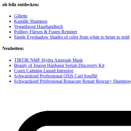
oh feliz entdecken:
Gillette
Kamille Shampoo
Veganboost Haarhandtuch
Poliboy Fliesen & Fugen Reiniger
Single Eyeshadow Shades of color from white to beige to gold
Neuheiten:
TIRTIR NMF Hydra Ampoule Mask
Beauty of Joseon Hanbang Serum Discovery Kit
Cosrx Calming Liquid Intensive
Schwarzkopf Professional OSiS Curl Soufflé
Schwarzkopf Professional Bonacure Repair Rescue+ Shampoo